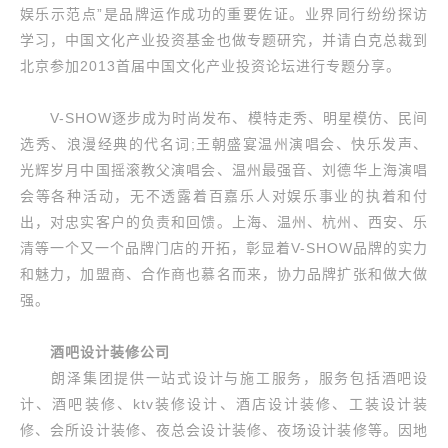
娱乐示范点”是品牌运作成功的重要佐证。业界同行纷纷探访
学习，中国文化产业投资基金也做专题研究，并请白克总裁到
北京参加2013首届中国文化产业投资论坛进行专题分享。
V-SHOW逐步成为时尚发布、模特走秀、明星模仿、民间
选秀、浪漫经典的代名词;王朝盛宴温州演唱会、快乐发声、
光辉岁月中国摇滚教父演唱会、温州最强音、刘德华上海演唱
会等各种活动，无不透露着百嘉乐人对娱乐事业的执着和付
出，对忠实客户的负责和回馈。上海、温州、杭州、西安、乐
清等一个又一个品牌门店的开拓，彰显着V-SHOW品牌的实力
和魅力，加盟商、合作商也慕名而来，协力品牌扩张和做大做
强。
酒吧设计装修公司
朗泽集团提供一站式设计与施工服务，服务包括酒吧设
计、酒吧装修、ktv装修设计、酒店设计装修、工装设计装
修、会所设计装修、夜总会设计装修、夜场设计装修等。因地