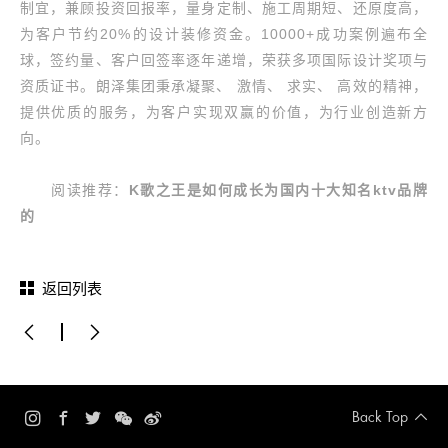
制宜，兼顾投资回报率，量身定制、施工周期短、还原度高，
为客户节约20%的设计装修资金。10000+成功案例遍布全
球，签约量、客户回签率逐年递增，荣获多项国际设计奖项与
资质证书。朗泽集团秉承凝聚、 激情、 求实、 高效的精神，
提供优质的服务，为客户实现双赢的价值，为行业创造新方
向。
阅读推荐：
K歌之王是如何成长为国内十大知名ktv品牌
的
返回列表
Back Top