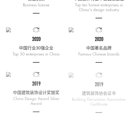
Business license
Top ten honest enterprises in
China's design industry
2020
2020
中国行业30强企业
中国著名品牌
Top 30 enterprises in China
Famous Chinese brands
2019
2019
中国建筑装饰设计奖银奖
建筑装饰协会证书
China Design Award Silver
Building Decoration Association
Award
Certificate
2018
2018