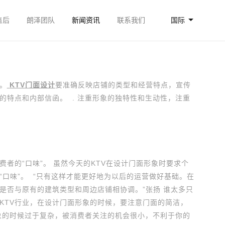
售后
朗泽团队
新闻资讯
联系我们
国际
。
KTV
门面设计
要准确反映店铺的类型和经营特点，宣传
的特点和内部信函。 . 注重形象的独特性和生动性，注重
者的“口味”。 虽然今天的KTV在设计门面形象时要求个
口味”。 “只有这样才能更好地为以后的运营做好基础。在
是否与原有的建筑类型和周边店铺相协调。”张扬 谁太多只
KTV行业，在设计门面形象的时候，要注意门面的简洁，
象的时候过于复杂，被消费者关注的机会很小，不利于你的