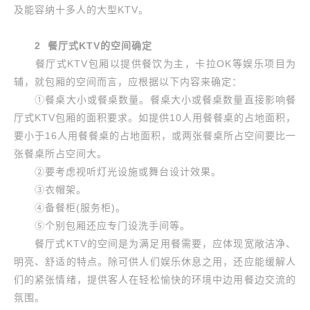
及能容纳十多人的大型KTV。
2 餐厅式KTV的空间确定
餐厅式KTV包厢以提供餐饮为主，卡拉OK等娱乐项目为
辅，就包厢的空间而言，应根据以下内容来确定：
①餐桌大小或餐桌数量。餐桌大小或餐桌数量直接影响餐
厅式KTV包厢的面积要求。如提供10人用餐餐桌的占地面积，
要小于16人用餐餐桌的占地面积，或两张餐桌所占空间要比一
张餐桌所占空间大。
②要考虑视听灯光设施或舞台设计效果。
③衣帽架。
④备餐柜(服务柜)。
⑤个别包厢还应专门设洗手间等。
餐厅式KTV的空间是为满足用餐需要，应体现宽敞洁净、
明亮、舒适的特点。除可供人们娱乐休息之用，还应能缓解人
们的紧张情绪，提供客人在轻松愉快的环境中边用餐边交流的
氛围。