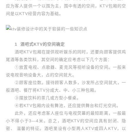
应为客人提供一个以围为主，围中有透的空间，KTV包厢的空
间是以KTV经营内容为基础。
1 酒吧式KTV的空间确定
酒吧KTV包厢在提供视听娱乐的同时，还要向顾客提供鸡
尾酒等各类饮料，其空间的确定应考虑以下几个方面：
①放置电视、点歌器、麦克风等视听设备的空间。一般来
说电视音响设备大，占的空间就大。
②顾客座位数。接待顾客人数多，沙发所占空间就大，一
般酒吧、餐厅将KTV分成大、中、小三种包厢。
③摆放饮料的茶几或方型小餐桌。
④若KTV包厢内设有舞池，还应提供舞台和灯光空间。
此外，还应考虑客人座位与电视荧幕的最短距离，一般最
小不得小于3—4米。总之，酒吧KTV的空间应具有封闭、隐
密、 温馨的特征。酒吧里设有小型两人KTV或四人KTV，以