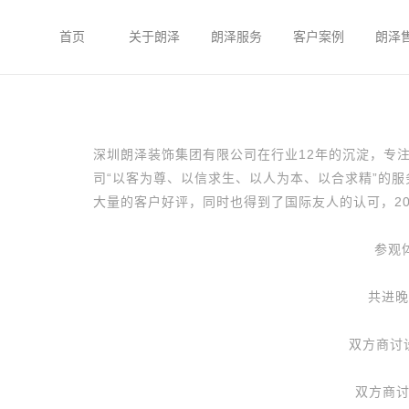
首页
关于朗泽
朗泽服务
客户案例
朗泽
深圳朗泽装饰集团有限公司在行业12年的沉淀，专
司“以客为尊、以信求生、以人为本、以合求精”的
大量的客户好评，同时也得到了国际友人的认可，20
参观体验朗泽项目“深
共进晚
双方商讨
双方商讨