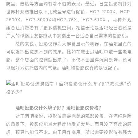
防尘、散热等方面均有着不俗的表现。最近，日立投影机针对
世界杯观赛推出以下几款型号进行促销，HCP-2200X、HCP-
2600X、HCP-3000X和HCP-76X、HCP-610X ，两种外观
组合让消费者有了更多选机空间。相信无论是酒吧经营者还是
广大的球迷朋友都能从中挑选出一台适合自己需求的投影机。
总的来说，投影仪作为大屏幕显示的利器，在酒吧里真的
可以发挥出意想不到的效果。比如在威士忌酒吧中放一些老电
影，整个店面的腔调就出来了，不仅不会显得沉闷乏味，还可
以很好地烘托店内的气氛。酒吧和投影仪真的是很配了。
酒吧投影仪
什么牌子好？酒吧投影仪价格？
对于酒吧来说，投影仪是最完美的观影设备，在酒吧昏暗
的场景下，投影仪能最大程度地发光发热。而且没了亮度的顾
虑，预算也能低不少。由于用作商用，所以需要投影仪有强大