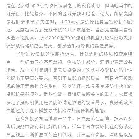
是在北京时间22点到次日凌晨之间的夜晚使用，但酒吧当中的
灯光设计比较复杂，不同的区域光线明暗差别较大，所以亮度
是我们必须予以关注的，2000流明是选择此类型投影机的底
线。亮度越高受到光线干扰的几率就越低。当然亮度越高售价
也会水涨船高。所以2000至3000流明的机型无论从投影效果
还是从价格角度去考虑，都是酒吧投影机的最佳选择。
了解过投影机的性能指标后，针对酒吧的环境和使用特
点，一些细节同样不可忽视。例如防尘部分，酒吧毕竟是公共
场合，灰尘尤其是烟尘是无法避免的，这就对投影机的防尘性
能提出了更高的要求。否则不仅影响投影质量，而且对于投影
机的使用寿命也会有影响。所以选择一款具备良好防尘功能的
投影机是必须的。散热性能一直消费者所关注的重点，它直接
决定了投影机使用是否能够满足酒吧的观看需求，良好的散热
性能避免了连续播放导致机器过热而停机的尴尬。
在众多投影机品牌和产品中，日立无论在品牌、技术以及
售后服务中都有着良好的口碑。近年来日立投影机在商务系列
产品线上不断扩展新的应用领域，其产品在亮度、清晰度以及