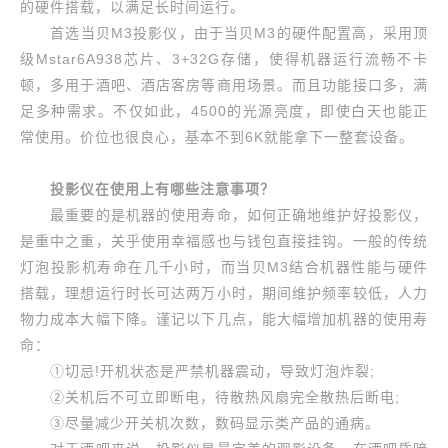
的硬件搭载，以满足长时间运行。
首选当贝M3投影仪，由于当贝M3的硬件配置高，采用顶
级Mstar6A938芯片、3+32G存储，使得机器运行流畅不卡
顿，多用于酒吧、酒店客房等商用场景。而且功能接口多，满
足多种需求。不仅如此，4500的光源亮度，即使白天也能正
常使用。价位也很良心，基本不到6K就能拿下一整套设备。
投影仪在使用上有哪些注意事项？
最重要的是机器的使用寿命，如何正确地维护好投影仪，
是重中之重，关乎使用幸福感也与钱包直接挂钩。一般的传统
灯泡投影机寿命在几千小时，而当贝M3结合机器性能与硬件
搭载，理想运行时长可达两万小时，期间维护频率较低，人力
物力成本大幅下降。谨记以下几点，能大幅增加机器的使用寿
命：
①切忌!开机状态是严禁机器震动，导致灯泡炸裂;
②关机后不可立即断电，待散热风扇完全散热后断电;
③尽量减少开关机次数，数码显示类产品的通病。