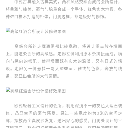
中式古典融入古典美式，两种风格交织而成的会所设计，
将典雅与纯美、豪气与稳重合成一个整体，红色实木地板，各
种进口橡木打造的柜体，门洞边框，都是极好的修饰。
高级会所的走廊通常都比较宽敞，将设计重点放在墙面
上，能渲染会所的高级感。走廊左侧利用原木条拼接而成，横
向与纵向的搭配，使得墙面既有实木的温润，又有日式的恬
淡。走廊另一侧悬挂一副大型壁画，雅致的色彩，奔放的线
条，彰显出会所的大气豪情。
欧式轻奢主义设计的会所，利用深浅不一的灰色大理石装
修，凸显空间的豪气感受。经过一处宽度约为3米的空间走
廊，摆放两个真皮沙发凳，透出贴心的感受。门洞处设计的平