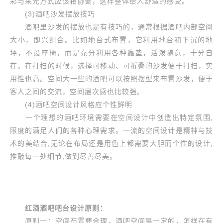
彩与采光方式应该相协调，这样整体给人舒适的感受。
(3)酒吧沙发摆放技巧
酒吧里沙发的摆放也是有技巧的，通常根据酒吧内部空间
大小，即兴组合。比如地台式布置，它利用地台和下沉的地
坪，不设座椅，而是充分利用各种靠垫，活泼随意，十分自
在。在打扫的时候，选择可移动、可折叠的沙发便于打扫，实
用性也高。空间大一些的酒吧可以按照摆型来布置沙发，便于
客人之间的交流，空间层次感也比较强。
(4)酒吧空间设计风格应个性鲜明
一个理想的酒吧环境需要在空间设计中创造出特定氛围,
限度的满足人们的各种心理需求。一流的空间设计是精神与技
术的美结合,无论在布局还是用色上都需要大胆而个性的设计,
推敲每一处细节,做到尽善尽美。
红酒酒吧吧台设计原则：
原则一：空间布置要合理，酒吧空间是一定的，怎样在有