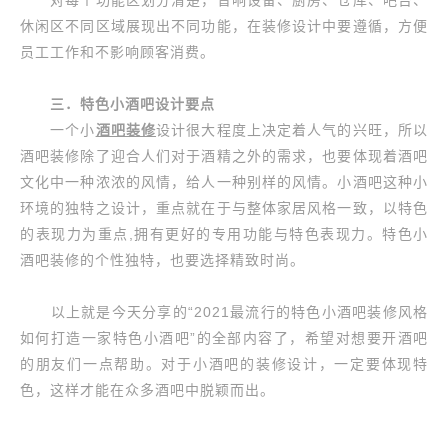
对每个功能区划分清楚，音响设备、厨房、仓库、吧台、
休闲区不同区域展现出不同功能，在装修设计中要遵循，方便
员工工作和不影响顾客消费。
三．特色小酒吧设计要点
一个小
酒吧装修
设计很大程度上决定着人气的兴旺，所以
酒吧装修除了迎合人们对于酒精之外的需求，也要体现着酒吧
文化中一种浓浓的风情，给人一种别样的风情。小酒吧这种小
环境的独特之设计，重点就在于与整体家居风格一致，以特色
的表现力为重点,拥有更好的专用功能与特色表现力。特色小
酒吧装修的个性独特，也要选择精致时尚。
以上就是今天分享的“2021最流行的特色小酒吧装修风格
如何打造一家特色小酒吧”的全部内容了，希望对想要开酒吧
的朋友们一点帮助。对于小酒吧的装修设计，一定要体现特
色，这样才能在众多酒吧中脱颖而出。