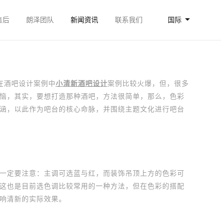
售后
朗泽团队
新闻资讯
联系我们
国际
在酒吧设计案例中
小
清新酒吧设计
案例比较火爆，但，很多
恼，其实，要想打造那种酒吧，方法很简单，那么，色彩
涵，以此作为吧台的核心命脉，并围绕主题文化进行吧台
定要注意：主调可选蓝与红，而装饰吊顶上方的色彩可
这也是目前选色调比较常用的一种方法，但在色彩的搭配
响清新的实际效果。