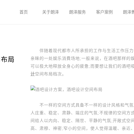
首页
关于朗泽
朗泽服务
客户案例
朗泽
伴随着现代都市人所承担的工作与生活工作压力的
间布局
亲睐的一处娱乐消費场地;一般来说，在酒吧那样的
可以极大地释放全身心的疲惫;而要想让我们的酒吧
计
空间布局档次。
不一样的空间方式具备不一样的设计风格和气氛。
人庄重、稳定、肃静、端庄的气氛;不规律的空间方
间给人以内向、稳定、隔世、平静的气氛;开敞式空
高、肃穆、神密;窄小的空间，使人觉得溫暖、亲近