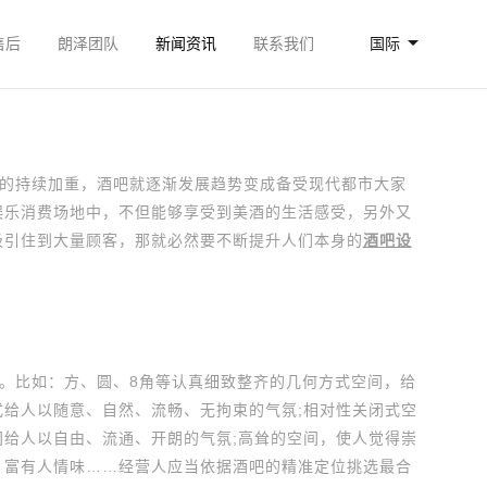
售后
朗泽团队
新闻资讯
联系我们
国际
持续加重，酒吧就逐渐发展趋势变成备受现代都市大家
娱乐消费场地中，不但能够享受到美酒的生活感受，另外又
吸引住到大量顾客，那就必然要不断提升人们本身的
酒吧设
比如：方、圆、8角等认真细致整齐的几何方式空间，给
式给人以随意、自然、流畅、无拘束的气氛;相对性关闭式空
间给人以自由、流通、开朗的气氛;高耸的空间，使人觉得崇
、富有人情味……经营人应当依据酒吧的精准定位挑选最合