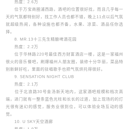
热度：2.6万
位于万宝商圈浦西路，酒吧的位置很好找，而且几乎每一
天的气氛都特别好，找工作人员也都不错，晚上11点以后气氛
就超级热闹，各种设施也都齐备，水果、凉菜、酒品任你选
择。
8. MR.13十三先生精酿啤酒花园
热度：2.2万
位于华林路220号最佳西方财富酒店一楼，这是一家福州
很火的音乐餐吧，刷爆福州人朋友圈，装修十分华丽，菜品特
别新鲜好吃，里面的驻唱歌手也把气氛烘托得很好。
9. SENSATION NIGHT CLUB
热度：2.1万
位于北浪路30号金汤新天地内，这家酒吧规模和档次高
端，进门就有一整条蓝色光柱和长长的过道，加上现场的的灯
光很有迷幻的感觉，服务业很到位，可以体验全场互动的感
觉。
10. U SKY天空酒廊