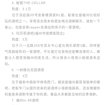
4. 秘窖THE CELLAR
热度：3.1万
位于吉庇路39号安泰楼酒家B1层，秘窖也是福州比较好
玩的酒吧之一，非常适合周末和朋友喝点酒聊聊天，放松一下
身心，也是会有rapper去演出热场子的一家酒吧。
5. 玛莎莉酒吧(福州市按摩医院北)
热度：3万
位于六一北路256号亚太中心星光俱乐部旁3层，同样是
气氛超级热的一家酒吧，不论是灯光音响还是舞池里的人，都
能让人感受到福州的夜生活，所以很多小哥哥小姐姐爱来这
玩。
6. 一树微光花园酒馆
热度：3万
位于福新中路新华商场西门，据说是福州最容易脱单的餐
吧，老板专门从国外挖来的调酒师小哥颜值超高，还会根据你
的星座来调制专属于你的酒，餐品大多都是当地的应季海鲜。
7. 福州In 88酒吧