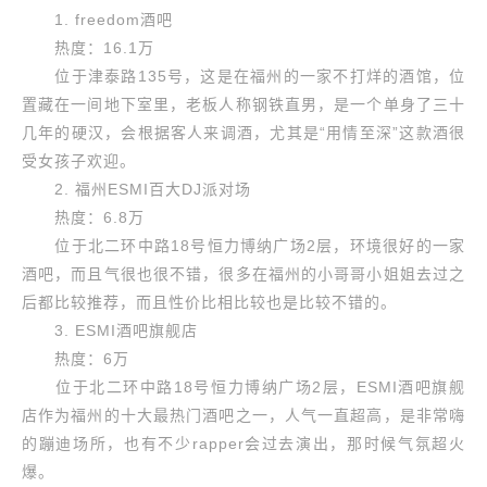
1. freedom酒吧
热度：16.1万
位于津泰路135号，这是在福州的一家不打烊的酒馆，位
置藏在一间地下室里，老板人称钢铁直男，是一个单身了三十
几年的硬汉，会根据客人来调酒，尤其是“用情至深”这款酒很
受女孩子欢迎。
2. 福州ESMI百大DJ派对场
热度：6.8万
位于北二环中路18号恒力博纳广场2层，环境很好的一家
酒吧，而且气很也很不错，很多在福州的小哥哥小姐姐去过之
后都比较推荐，而且性价比相比较也是比较不错的。
3. ESMI酒吧旗舰店
热度：6万
位于北二环中路18号恒力博纳广场2层，ESMI酒吧旗舰
店作为福州的十大最热门酒吧之一，人气一直超高，是非常嗨
的蹦迪场所，也有不少rapper会过去演出，那时候气氛超火
爆。