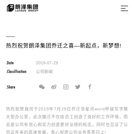
热烈祝贺朗泽集团乔迁之喜—新起点，新梦想!
.Date
2019-07-29
.Classlfication
公司新闻
.Share
热烈祝贺我司于2019年7月29日乔迁至星河word甲级写字楼
大型办公室，此次搬迁不仅给员工创造了良好的工作环境，而
且是公司有信心和实力创造更好业绩的标志，同时也见证了公
司近年来的高速发展，衷心祝愿公司业务蒸蒸日上!