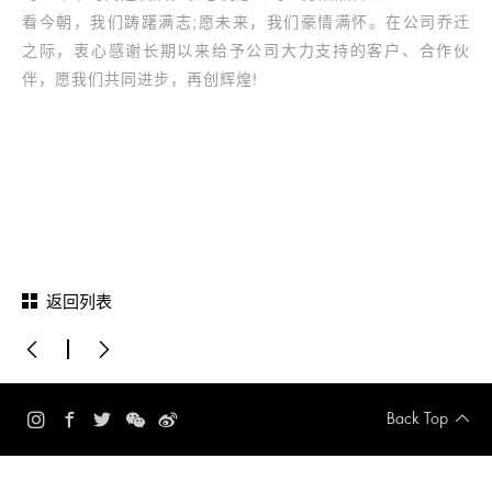
看今朝，我们踌躇满志;愿未来，我们豪情满怀。在公司乔迁
之际，衷心感谢长期以来给予公司大力支持的客户、合作伙
伴，愿我们共同进步，再创辉煌!
返回列表
Back Top